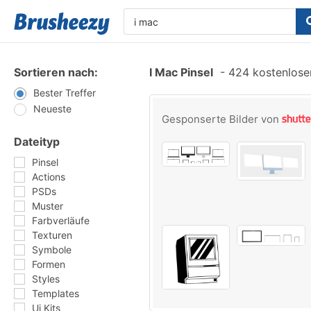
Sortieren nach:
I Mac Pinsel
-
424 kostenlosen
Bester Treffer
Neueste
Gesponserte Bilder von
Dateityp
Pinsel
Actions
PSDs
Muster
Farbverläufe
Texturen
Symbole
Formen
Styles
Templates
Ui Kits