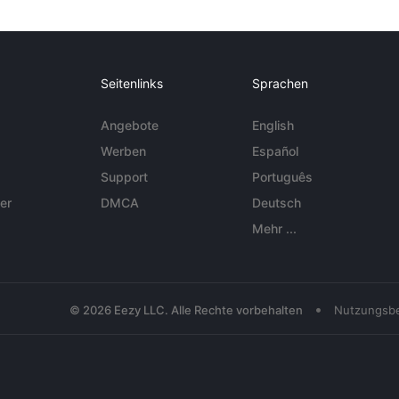
Seitenlinks
Sprachen
Angebote
English
Werben
Español
Support
Português
er
DMCA
Deutsch
Mehr ...
•
© 2026 Eezy LLC. Alle Rechte vorbehalten
Nutzungsb