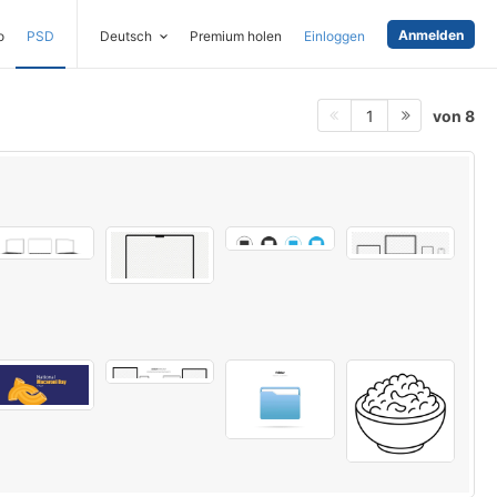
Anmelden
o
PSD
Deutsch
Premium holen
Einloggen
von 8
1