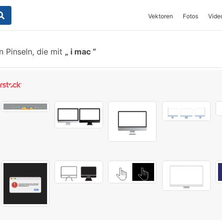
Vektoren
Fotos
Vide
 Pinseln, die mit
i mac