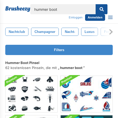
lose
Einloggen
Anmelden
Nachtclub
Champagner
Nacht-
Luxus
Festlich
Filters
Hummer Boot Pinsel
62 kostenlosen Pinseln, die mit
hummer boot