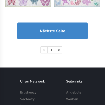
Nächste Seite
1
Unser Netzwerk
Seitenlinks
Brusheezy
Angebote
Vecteezy
Werben