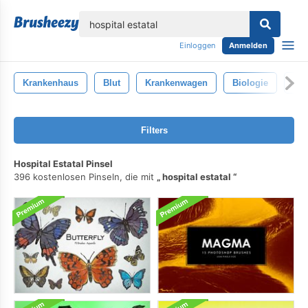
lose
Einloggen
Anmelden
Krankenhaus
Blut
Krankenwagen
Biologie
Med
Filters
Hospital Estatal Pinsel
396 kostenlosen Pinseln, die mit
hospital estatal