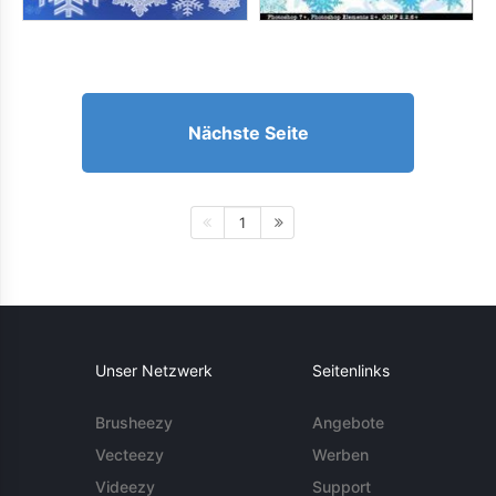
Nächste Seite
1
Unser Netzwerk
Seitenlinks
Brusheezy
Angebote
Vecteezy
Werben
Videezy
Support