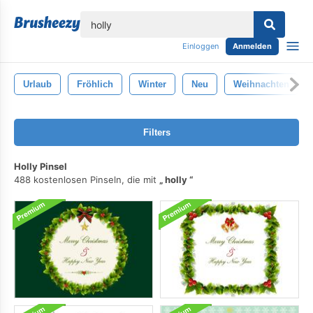
lose
Einloggen
Anmelden
Urlaub
Fröhlich
Winter
Neu
Weihnachten
Filters
Holly Pinsel
488 kostenlosen Pinseln, die mit
holly