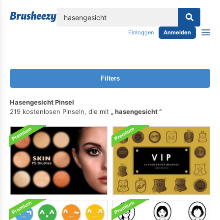
lose
Einloggen
Anmelden
Filters
Hasengesicht Pinsel
219 kostenlosen Pinseln, die mit
hasengesicht