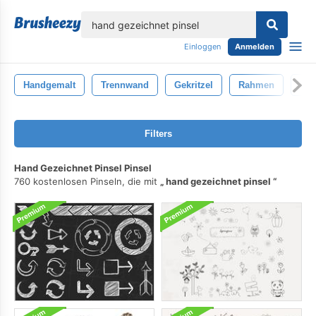
lose
Einloggen
Anmelden
Handgemalt
Trennwand
Gekritzel
Rahmen
Vek
Filters
Hand Gezeichnet Pinsel Pinsel
760 kostenlosen Pinseln, die mit
hand gezeichnet pinsel