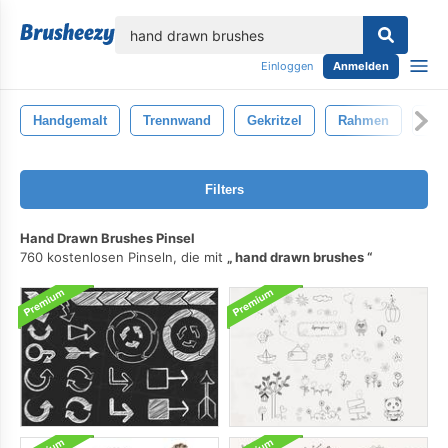
lose
Einloggen
Anmelden
Handgemalt
Trennwand
Gekritzel
Rahmen
Vek
Filters
Hand Drawn Brushes Pinsel
760 kostenlosen Pinseln, die mit
hand drawn brushes