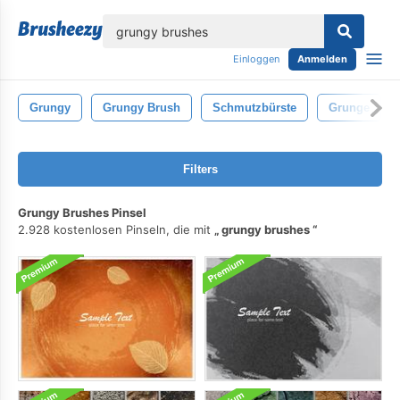
lose
Einloggen
Anmelden
Grungy
Grungy Brush
Schmutzbürste
Grunge
Filters
Grungy Brushes Pinsel
2.928 kostenlosen Pinseln, die mit
grungy brushes