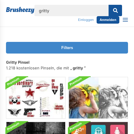
lose
Einloggen
Anmelden
Filters
Gritty Pinsel
1.218 kostenlosen Pinseln, die mit
gritty