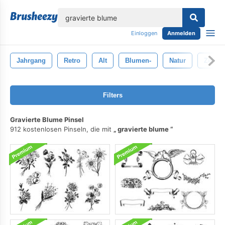
lose
Einloggen
Anmelden
Jahrgang
Retro
Alt
Blumen-
Natur
Zeich
Filters
Gravierte Blume Pinsel
912 kostenlosen Pinseln, die mit
gravierte blume