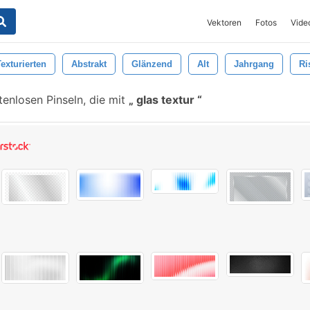
Vektoren
Fotos
Vide
Texturierten
Abstrakt
Glänzend
Alt
Jahrgang
Ri
tenlosen Pinseln, die mit
glas textur