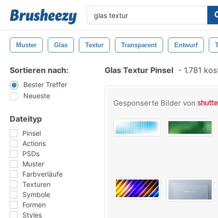
Muster
Glas
Textur
Transparent
Entwurf
Sortieren nach:
Glas Textur Pinsel
-
1.781 kos
Bester Treffer
Neueste
Gesponserte Bilder von
Dateityp
Pinsel
Actions
PSDs
Muster
Farbverläufe
Texturen
Symbole
Formen
Styles