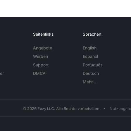
Seitenlinks
Sprachen
Angebote
English
Werben
Español
Support
Português
er
DMCA
Deutsch
Mehr ...
•
© 2026 Eezy LLC. Alle Rechte vorbehalten
Nutzungsb