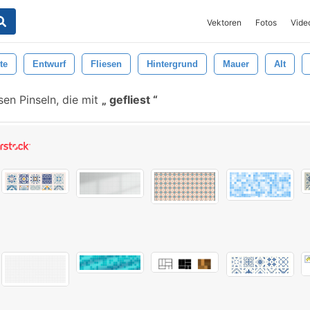
Vektoren
Fotos
Vide
te
Entwurf
Fliesen
Hintergrund
Mauer
Alt
en Pinseln, die mit
gefliest