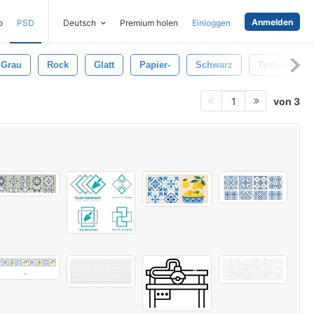
Anmelden
o
PSD
Deutsch
Premium holen
Einloggen
Grau
Rock
Glatt
Papier-
Schwarz
Texturierten
von 3
1