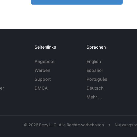
Seitenlinks
Sprachen
Angebote
English
Werben
Español
Support
Português
er
DMCA
Deutsch
Mehr ...
•
© 2026 Eezy LLC. Alle Rechte vorbehalten
Nutzungsb