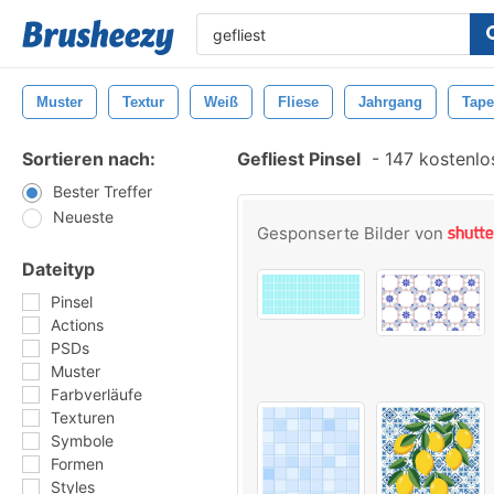
Muster
Textur
Weiß
Fliese
Jahrgang
Tape
Sortieren nach:
Gefliest Pinsel
-
147 kostenlos
Bester Treffer
Neueste
Gesponserte Bilder von
Dateityp
Pinsel
Actions
PSDs
Muster
Farbverläufe
Texturen
Symbole
Formen
Styles