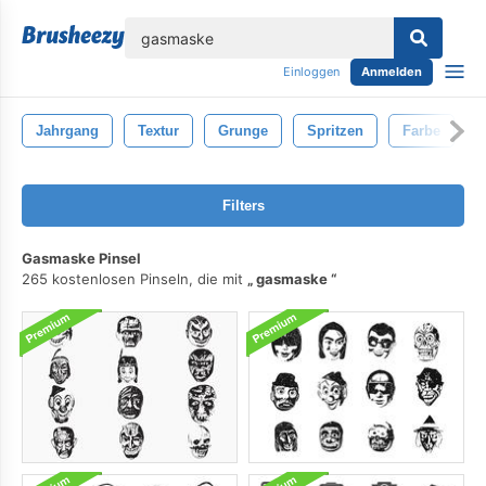
lose
Einloggen
Anmelden
Jahrgang
Textur
Grunge
Spritzen
Farbe
Filters
Gasmaske Pinsel
265 kostenlosen Pinseln, die mit
gasmaske