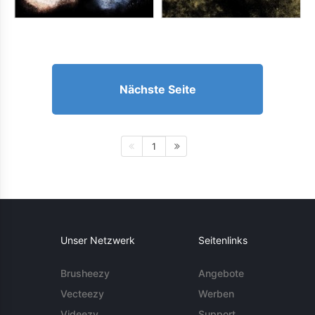
Nächste Seite
1
Unser Netzwerk
Seitenlinks
Brusheezy
Angebote
Vecteezy
Werben
Videezy
Support