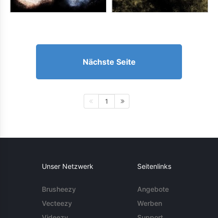
Nächste Seite
1
Unser Netzwerk
Seitenlinks
Brusheezy
Angebote
Vecteezy
Werben
Videezy
Support