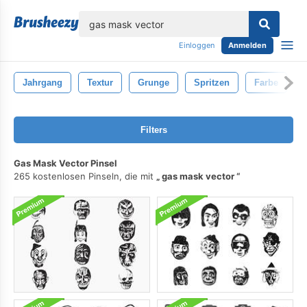
lose
Einloggen
Anmelden
Jahrgang
Textur
Grunge
Spritzen
Farbe
Filters
Gas Mask Vector Pinsel
265 kostenlosen Pinseln, die mit
gas mask vector