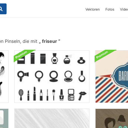
Vektoren
Fotos
Vide
n Pinseln, die mit
friseur