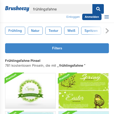
lose
Einloggen
Anmelden
Frühling
Natur
Textur
Weiß
Spritzen
Nas
Filters
Frühlingsfahne Pinsel
781 kostenlosen Pinseln, die mit
frühlingsfahne