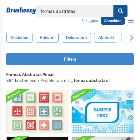
lose
Einloggen
Anmelden
Gestalten
Entwurf
Dekoration
Abstrakt
Schwar
Filters
Formas Abstratas Pinsel
884 kostenlosen Pinseln, die mit
formas abstratas