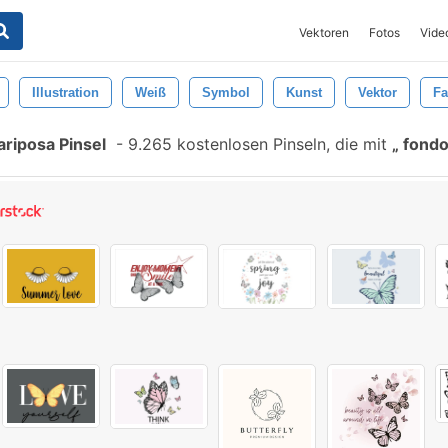
Vektoren
Fotos
Vide
Illustration
Weiß
Symbol
Kunst
Vektor
Fa
ariposa Pinsel
-
9.265 kostenlosen Pinseln, die mit
fondos