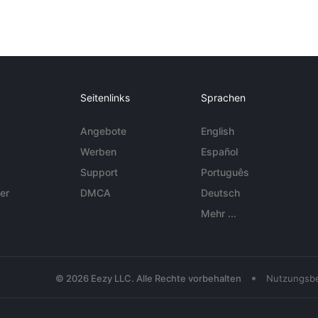
Seitenlinks
Sprachen
Angebote
English
Werben
Español
Support
Português
er
DMCA
Deutsch
Mehr ...
•
© 2026 Eezy LLC. Alle Rechte vorbehalten
Nutzungsb