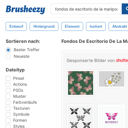
Entwurf
Hintergrund
Element
Isoliert
Abstrakt
Sortieren nach:
Fondos De Escritorio De La M
Bester Treffer
Neueste
Gesponserte Bilder von
Dateityp
Pinsel
Actions
PSDs
Muster
Farbverläufe
Texturen
Symbole
Formen
Styles