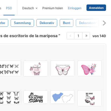
Anmelden
o
PSD
Deutsch
Premium holen
Einloggen
rbe
Sammlung
Dekorativ
Bunt
Dekoration
Set
 de escritorio de la mariposa
von 140
1