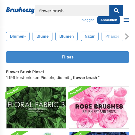
lose
Einloggen
Anmelden
Blumen-
Blume
Blumen
Natur
Pflanze
En
Filters
Flower Brush Pinsel
1.196 kostenlosen Pinseln, die mit
flower brush