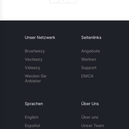
Unser Netzwerk
Seitenlinks
Brusheezy
Angebote
Vecteezy
Werben
Videezy
Support
Werden Sie
DMCA
Anbieter
Sprachen
Über Uns
English
Über uns
Español
Unser Team