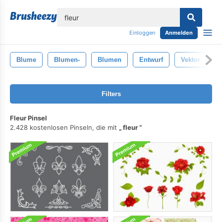
lose
Einloggen
Anmelden
Blume
Blumen-
Blumen
Entwurf
Vektor
A
Filters
Fleur Pinsel
2.428 kostenlosen Pinseln, die mit
fleur