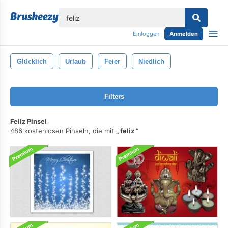
lose
Einloggen
Anmelden
Glücklich
Urlaub
Feier
Niedlich
Filters
Feliz Pinsel
486 kostenlosen Pinseln, die mit
feliz