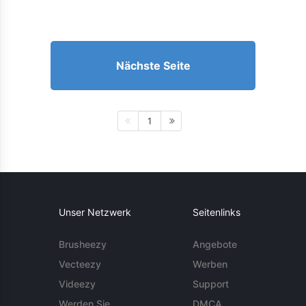
Nächste Seite
1
Unser Netzwerk
Seitenlinks
Brusheezy
Angebote
Vecteezy
Werben
Videezy
Support
Werden Sie
DMCA