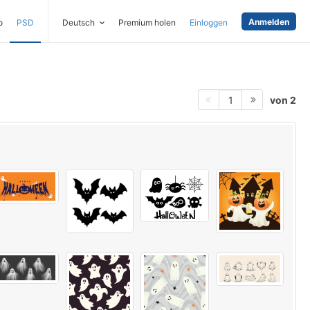
Anmelden
o
PSD
Deutsch
Premium holen
Einloggen
von 2
1