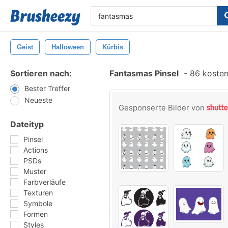
Geist
Halloween
Kürbis
Sortieren nach:
Fantasmas Pinsel
-
86 kostenl
Bester Treffer
Neueste
Gesponserte Bilder von
Dateityp
Pinsel
Actions
PSDs
Muster
Farbverläufe
Texturen
Symbole
Formen
Styles