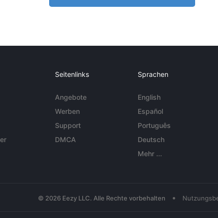
Seitenlinks
Sprachen
Angebote
English
Werben
Español
Support
Português
er
DMCA
Deutsch
Mehr ...
•
© 2026 Eezy LLC. Alle Rechte vorbehalten
Nutzungsb