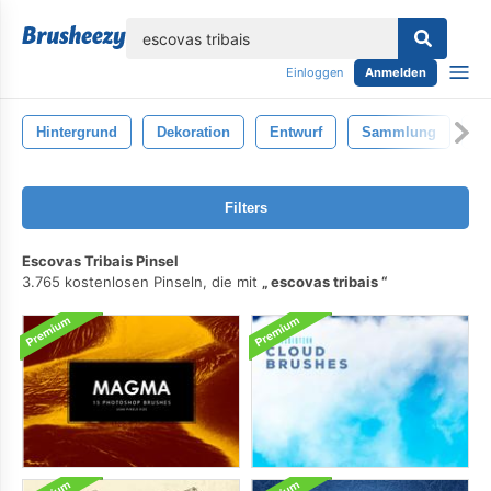
lose
Einloggen
Anmelden
Hintergrund
Dekoration
Entwurf
Sammlung
Bü
Filters
Escovas Tribais Pinsel
3.765 kostenlosen Pinseln, die mit
escovas tribais