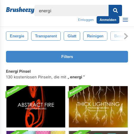
lose
Einloggen
Anmelden
Energie
Transparent
Glatt
Reinigen
Besondere
Filters
Energi Pinsel
130 kostenlosen Pinseln, die mit
energi