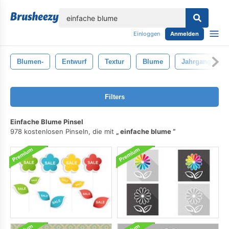
lose
Einloggen
Anmelden
Blumen-
Entwurf
Textur
Blume
Jahrgang
Filters
Einfache Blume Pinsel
978 kostenlosen Pinseln, die mit
einfache blume