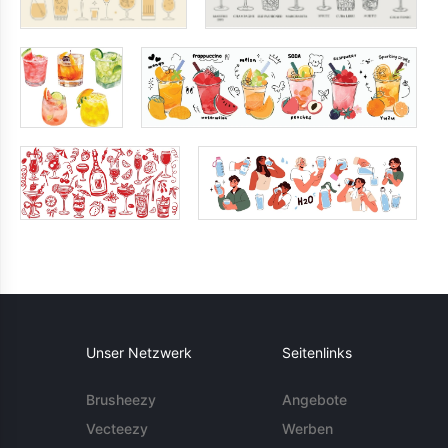
Unser Netzwerk
Seitenlinks
Brusheezy
Angebote
Vecteezy
Werben