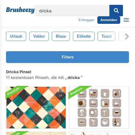
lose
Einloggen
Anmelden
Urlaub
Vektor
Blase
Etikette
Toast
Verans
Filters
Dricka Pinsel
11 kostenlosen Pinseln, die mit
dricka