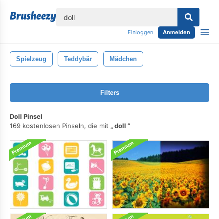
lose
Einloggen
Anmelden
Spielzeug
Teddybär
Mädchen
Filters
Doll Pinsel
169 kostenlosen Pinseln, die mit
doll