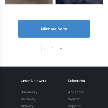
Nächste Seite
1
Unser Netzwerk
Seitenlinks
Brusheezy
Angebote
Vecteezy
Werben
Videezy
Support