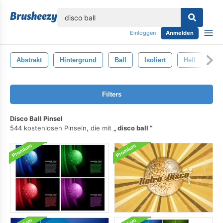
lose
Einloggen
Anmelden
Abstrakt
Hintergrund
Ball
Isoliert
Hell
Bl
Filters
Disco Ball Pinsel
544 kostenlosen Pinseln, die mit
disco ball