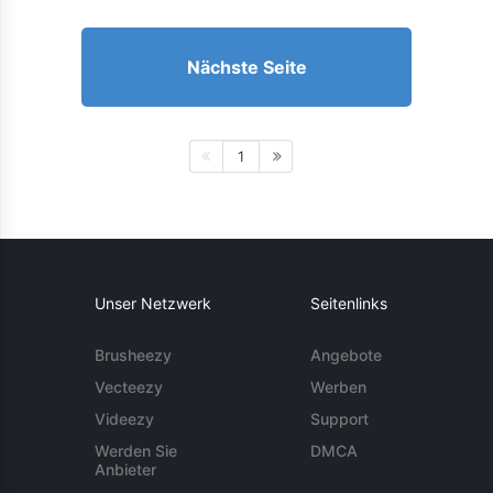
Nächste Seite
1
Unser Netzwerk
Seitenlinks
Brusheezy
Angebote
Vecteezy
Werben
Videezy
Support
Werden Sie
DMCA
Anbieter