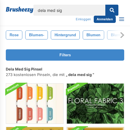
lose
Einloggen
Anmelden
Rose
Blumen-
Hintergrund
Blumen
Blume
Filters
Dela Med Sig Pinsel
273 kostenlosen Pinseln, die mit
dela med sig