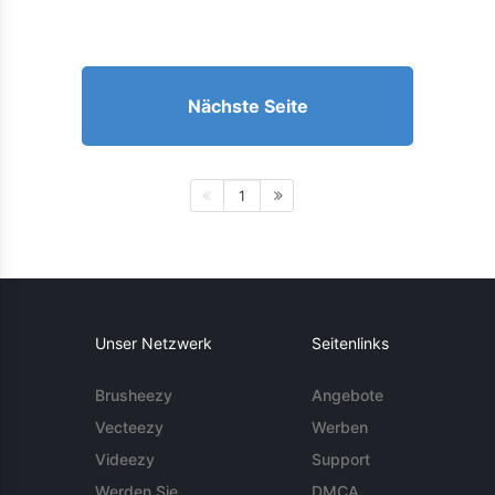
Nächste Seite
1
Unser Netzwerk
Seitenlinks
Brusheezy
Angebote
Vecteezy
Werben
Videezy
Support
Werden Sie
DMCA