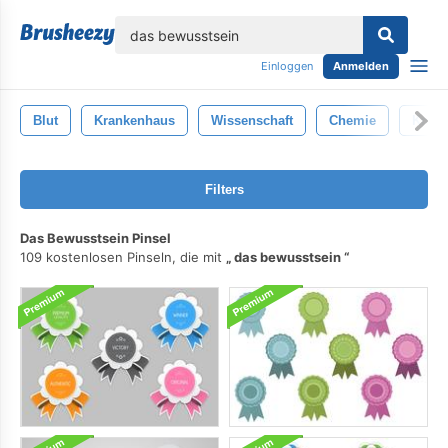
lose
Einloggen
Anmelden
Blut
Krankenhaus
Wissenschaft
Chemie
Krank
Filters
Das Bewusstsein Pinsel
109 kostenlosen Pinseln, die mit
das bewusstsein