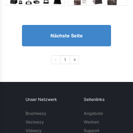
Nächste Seite
1
Unser Netzwerk
Seitenlinks
Brusheezy
Angebote
Vecteezy
Werben
Videezy
Support