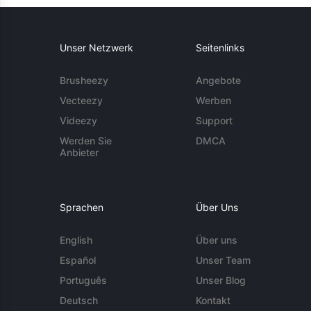
Unser Netzwerk
Seitenlinks
Brusheezy
Angebote
Vecteezy
Werben
Videezy
Support
Werden Sie
DMCA
Anbieter
Sprachen
Über Uns
English
Über uns
Español
Unser Team
Português
Unser Blog
Deutsch
Kontakt