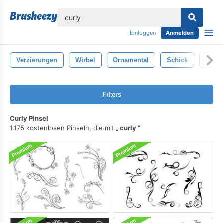
lose
Einloggen
Anmelden
Verzierungen
Wirbel
Ornamental
Schick
Dekor
Filters
Curly Pinsel
1.175 kostenlosen Pinseln, die mit
curly