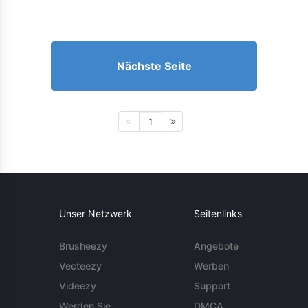
Nächste Seite
1
Unser Netzwerk
Seitenlinks
Brusheezy
Angebote
Vecteezy
Werben
Videezy
Support
Werden Sie
DMCA