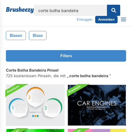
lose
Einloggen
Anmelden
Blasen
Blase
Filters
Corte Bolha Bandeira Pinsel
725 kostenlosen Pinseln, die mit
corte bolha bandeira