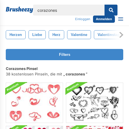
lose
Einloggen
Anmelden
Herzen
Liebe
Herz
Valentine
Valentinstag
Filters
Corazones Pinsel
38 kostenlosen Pinseln, die mit
corazones