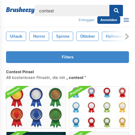
lose
Einloggen
Anmelden
Urlaub
Horror
Spinne
Oktober
Halloween
Filters
Contest Pinsel
48 kostenlosen Pinseln, die mit
contest