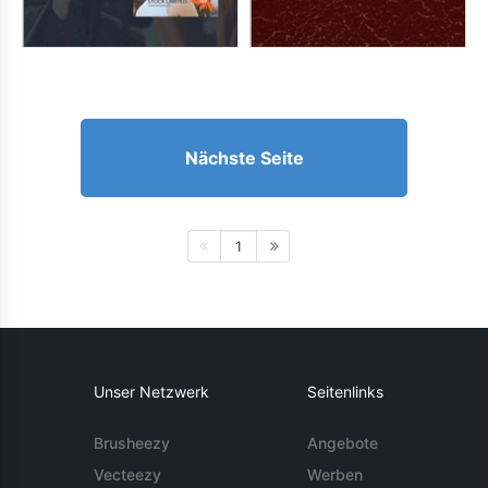
Nächste Seite
1
Unser Netzwerk
Seitenlinks
Brusheezy
Angebote
Vecteezy
Werben