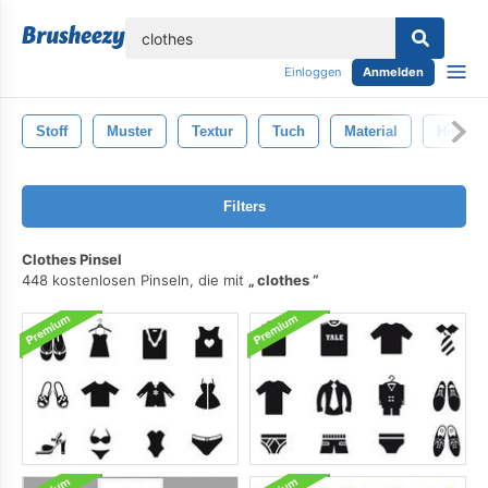
lose
Einloggen
Anmelden
Stoff
Muster
Textur
Tuch
Material
Hinter
Filters
Clothes Pinsel
448 kostenlosen Pinseln, die mit
clothes