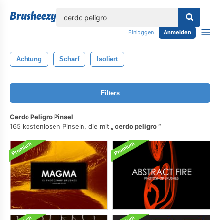
lose
Einloggen
Anmelden
Achtung
Scharf
Isoliert
Filters
Cerdo Peligro Pinsel
165 kostenlosen Pinseln, die mit
cerdo peligro