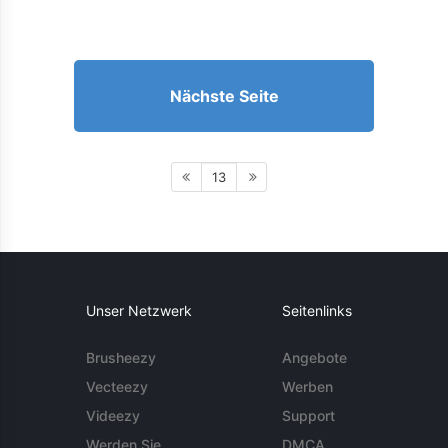
Nächste Seite
13
Unser Netzwerk
Seitenlinks
Brusheezy
Angebote
Vecteezy
Werben
Videezy
Support
Werden Sie
DMCA