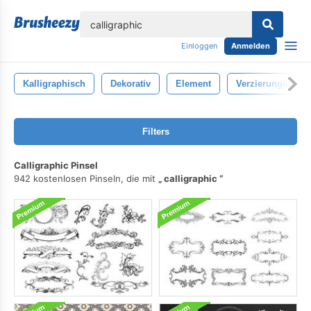
lose
Einloggen
Anmelden
Kalligraphisch
Dekorativ
Element
Verzierungen
Filters
Calligraphic Pinsel
942 kostenlosen Pinseln, die mit
calligraphic