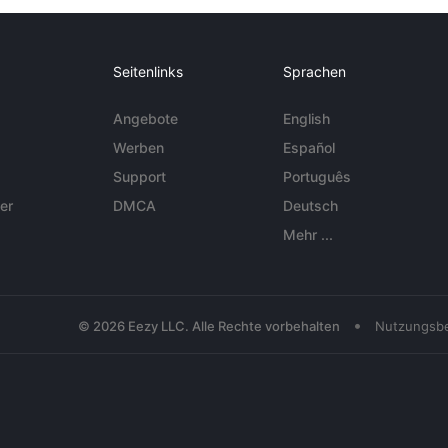
Seitenlinks
Sprachen
Angebote
English
Werben
Español
Support
Português
er
DMCA
Deutsch
Mehr ...
•
© 2026 Eezy LLC. Alle Rechte vorbehalten
Nutzungsb