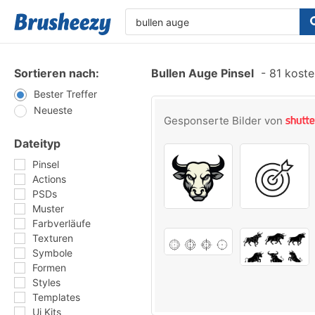
Sortieren nach:
Bullen Auge Pinsel
-
81 koste
Bester Treffer
Neueste
Gesponserte Bilder von
Dateityp
Pinsel
Actions
PSDs
Muster
Farbverläufe
Texturen
Symbole
Formen
Styles
Templates
Ui Kits