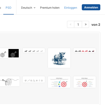
Anmelden
o
PSD
Deutsch
Premium holen
Einloggen
von 2
1