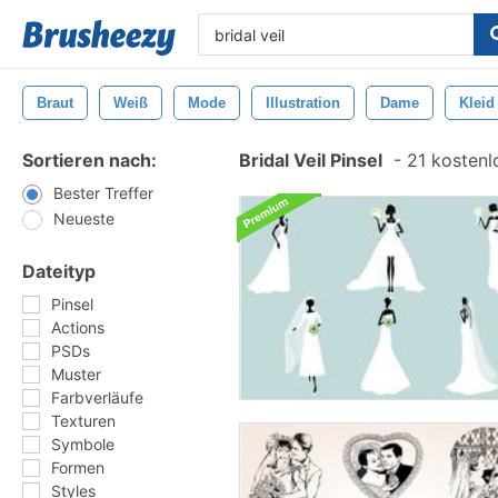
Braut
Weiß
Mode
Illustration
Dame
Kleid
Sortieren nach:
Bridal Veil Pinsel
-
21 kostenlo
Bester Treffer
Neueste
Dateityp
Pinsel
Actions
PSDs
Muster
Farbverläufe
Texturen
Symbole
Formen
Styles