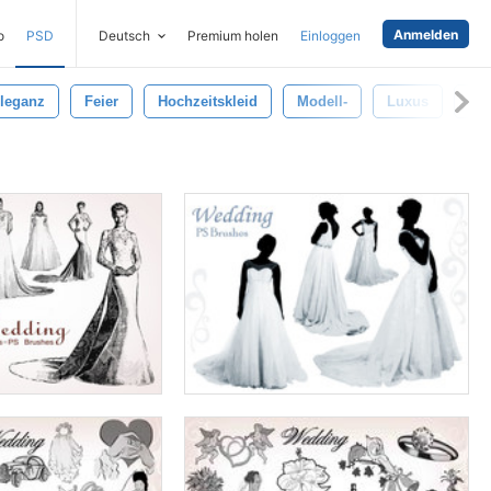
Anmelden
o
PSD
Deutsch
Premium holen
Einloggen
leganz
Feier
Hochzeitskleid
Modell-
Luxus
Eh