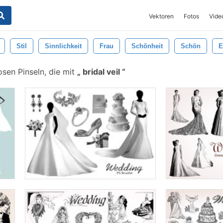
Vektoren
Fotos
Vide
Stil
Sinnlichkeit
Frau
Schönheit
Schön
E
sen Pinseln, die mit
bridal veil