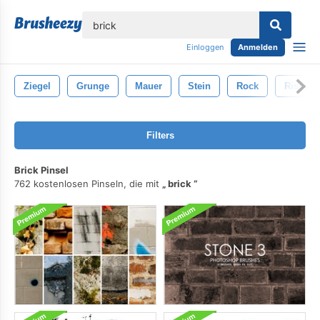
lose
Einloggen
Anmelden
Ziegel
Grunge
Mauer
Stein
Rock
Riss
Filters
Brick Pinsel
762 kostenlosen Pinseln, die mit
brick