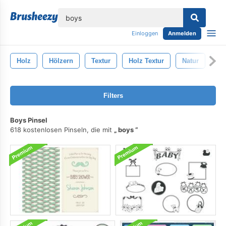
lose
Einloggen
Anmelden
Holz
Hölzern
Textur
Holz Textur
Natur
Ho
Filters
Boys Pinsel
618 kostenlosen Pinseln, die mit
boys