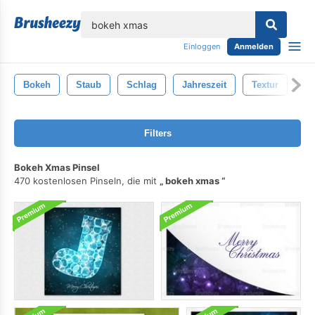
lose
Einloggen
Anmelden
Bokeh
Staub
Schlag
Jahreszeit
Textur
Wi
Filters
Bokeh Xmas Pinsel
470 kostenlosen Pinseln, die mit
bokeh xmas