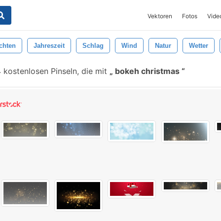
Vektoren
Fotos
Vide
chten
Jahreszeit
Schlag
Wind
Natur
Wetter
 kostenlosen Pinseln, die mit
bokeh christmas