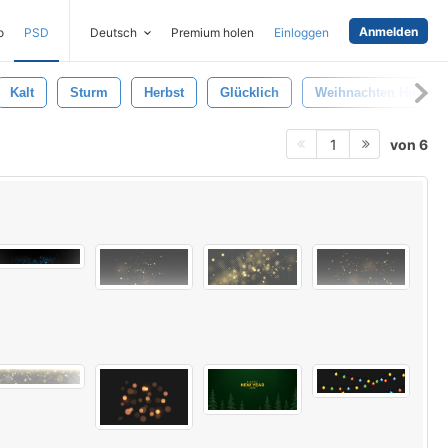
Anmelden
o
PSD
Deutsch
Premium holen
Einloggen
Kalt
Sturm
Herbst
Glücklich
Weihnachten Hinterg
von 6
1