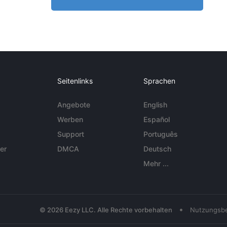
Seitenlinks
Sprachen
Angebote
English
Werben
Español
Support
Português
er
DMCA
Deutsch
Mehr ...
•
© 2026 Eezy LLC. Alle Rechte vorbehalten
Nutzungsb