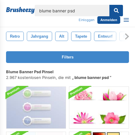
lose
Einloggen
Anmelden
Retro
Jahrgang
Alt
Tapete
Entwurf
Blume
Filters
Blume Banner Psd Pinsel
2.967 kostenlosen Pinseln, die mit
blume banner psd