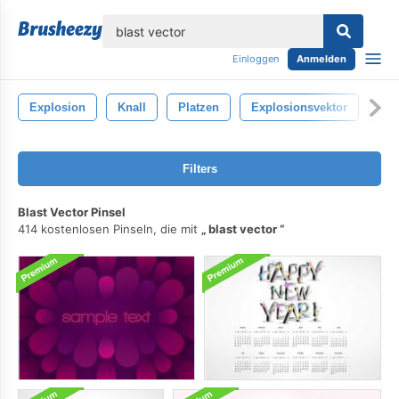
lose
Einloggen
Anmelden
Explosion
Knall
Platzen
Explosionsvektor
Exp
Filters
Blast Vector Pinsel
414 kostenlosen Pinseln, die mit
blast vector