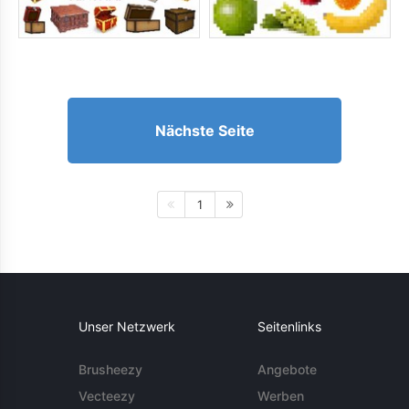
Nächste Seite
1
Unser Netzwerk
Seitenlinks
Brusheezy
Angebote
Vecteezy
Werben