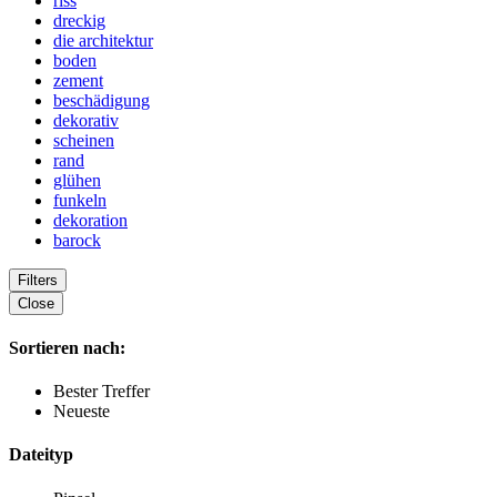
riss
dreckig
die architektur
boden
zement
beschädigung
dekorativ
scheinen
rand
glühen
funkeln
dekoration
barock
Filters
Close
Sortieren nach:
Bester Treffer
Neueste
Dateityp