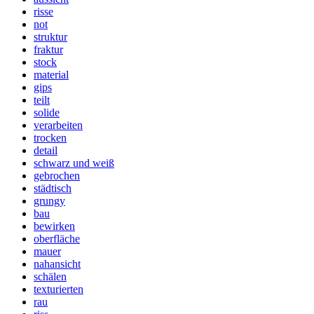
risse
not
struktur
fraktur
stock
material
gips
teilt
solide
verarbeiten
trocken
detail
schwarz und weiß
gebrochen
städtisch
grungy
bau
bewirken
oberfläche
mauer
nahansicht
schälen
texturierten
rau