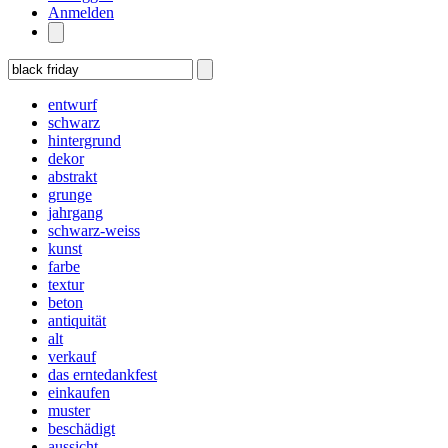
Anmelden
entwurf
schwarz
hintergrund
dekor
abstrakt
grunge
jahrgang
schwarz-weiss
kunst
farbe
textur
beton
antiquität
alt
verkauf
das erntedankfest
einkaufen
muster
beschädigt
aussicht