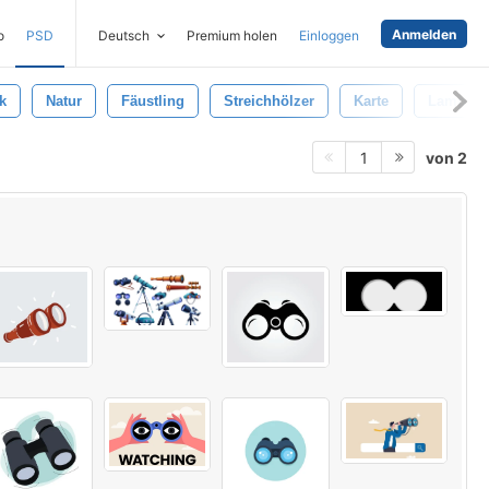
Anmelden
o
PSD
Deutsch
Premium holen
Einloggen
k
Natur
Fäustling
Streichhölzer
Karte
Lampe
von 2
1