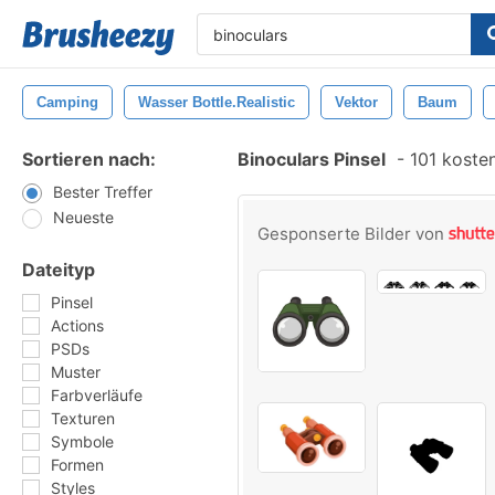
Camping
Wasser Bottle.realistic
Vektor
Baum
Sortieren nach:
Binoculars Pinsel
-
101 kosten
Bester Treffer
Neueste
Gesponserte Bilder von
Dateityp
Pinsel
Actions
PSDs
Muster
Farbverläufe
Texturen
Symbole
Formen
Styles