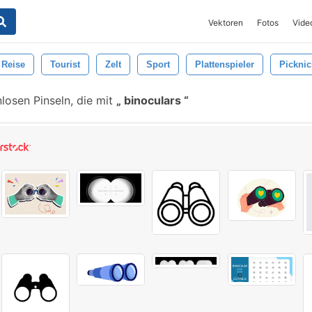
Vektoren
Fotos
Vide
Reise
Tourist
Zelt
Sport
Plattenspieler
Picknic
losen Pinseln, die mit
binoculars