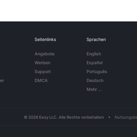
Seitenlinks
Sprachen
Angebote
English
Werben
Español
Support
Português
er
DMCA
Deutsch
Mehr ...
•
© 2026 Eezy LLC. Alle Rechte vorbehalten
Nutzungsb