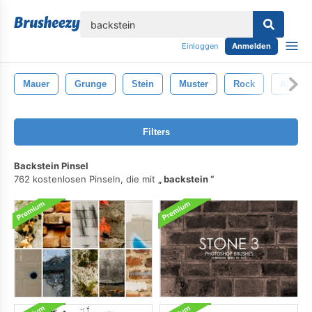
lose
Einloggen
Anmelden
Mauer
Grunge
Stein
Muster
Rock
Alt
Filters
Backstein Pinsel
762 kostenlosen Pinseln, die mit
backstein