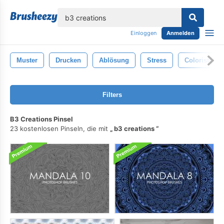
lose
Einloggen
Anmelden
Muster
Drucken
Ablösung
Stress
Coloristen
Filters
B3 Creations Pinsel
23 kostenlosen Pinseln, die mit
b3 creations