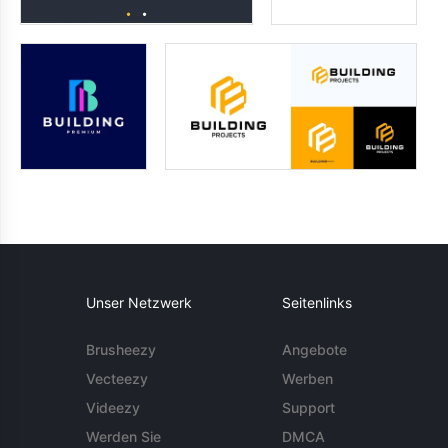
Unser Netzwerk
Seitenlinks
Brusheezy
Angebote
Vecteezy
Werben
Videezy
Support
Werden Sie
DMCA